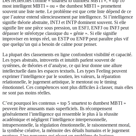
Des recherches comme « smartest to dumbest MBTI », « top 10
most intelligent MBTI » ou « the dumbest MBTI » promettent
souvent une liste nette. Le problème est que cette liste dépend de ce
que l’auteur entend silencieusement par intelligence. Si l’intelligence
signifie théorie abstraite, INTJ et INTP dominent souvent. Si elle
signifie lire une pièce sous pression, un ESFJ, ENFJ ou INFJ peut
dépasser le stéréotype classique du « génie ». Si elle signifie
improviser en temps réel, un ESTP ou ENFP peut paraître plus vif
que quelqu’un qui a besoin de calme pour penser.
La plupart des classements en ligne confondent visibilité et capacité.
Les types abstraits, introvertis et intuitifs parlent souvent de
systèmes, de théories et d’analyse, ce qui leur donne une allure
intellectuelle dans les espaces textuels. Les types Feeling peuvent
exprimer l’intelligence par le soutien, les valeurs, la réparation
relationnelle, le jugement artistique, le mentorat ou le timing
émotionnel. Ces compétences sont plus difficiles à classer, mais elles
ne sont pas moins réelles.
C’est pourquoi les contenus « top 5 smartest to dumbest MBTI »
peuvent être amusants mais superficiels. Ils récompensent
généralement l’intelligence qui ressemble le plus à la réussite
académique et négligent l’intelligence interpersonnelle,
intrapersonnelle, la régulation émotionnelle, le raisonnement moral,
la synthèse créative, la mémoire des détails humains et le jugement
pratique. Une personne qui résout un problème de logique