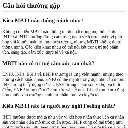
Câu hỏi thường gặp
Kiểu MBTI nào thông minh nhất?
Không có kiểu MBTI nào thông minh nhất trong mọi bối cảnh.
INTJ và INTP thường đứng cao trong danh sách trực tuyến vì phù
hợp với khuôn mẫu trí thức trừu tượng, nhưng MBTI không đo trí
thông minh. Các kiểu khác nhau có thể nổi bật trong trí tuệ phân
tích, sáng tạo, cảm xúc, thực tế và xã hội.
MBTI nào có trí tuệ cảm xúc cao nhất?
ENFJ, INFJ, ESFJ và ENFP thường là ứng viên mạnh, nhưng theo
những cách khác nhau. ENFJ có thể mạnh trong đọc nhu cầu nhóm,
INFJ trong thấy động cơ sâu, ESFJ trong chăm sóc xã hội và thời
điểm, ENFP trong cởi mở cảm xúc và kết nối. Trí tuệ cảm xúc cũng
phụ thuộc vào trưởng thành, tự nhận thức và luyện tập.
Kiểu MBTI nào là người suy nghĩ Feeling nhất?
INFJ thường được mô tả như vậy vì kết hợp nhận thức liên cá nhân
sâu với nhận diện mô thức chiến lược. INFP cũng có thể trông như
một “người suy nghĩ Feeling” thông qua phân tích dựa trên giá trị và