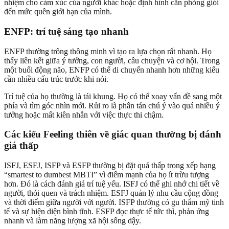
nhiệm cho cảm xúc của người khác hoặc định hình căn phòng giỏi
đến mức quên giới hạn của mình.
ENFP: trí tuệ sáng tạo nhanh
ENFP thường trông thông minh vì tạo ra lựa chọn rất nhanh. Họ
thấy liên kết giữa ý tưởng, con người, câu chuyện và cơ hội. Trong
một buổi động não, ENFP có thể di chuyển nhanh hơn những kiểu
cần nhiều cấu trúc trước khi nói.
Trí tuệ của họ thường là tái khung. Họ có thể xoay vấn đề sang một
phía và tìm góc nhìn mới. Rủi ro là phân tán chú ý vào quá nhiều ý
tưởng hoặc mất kiên nhẫn với việc thực thi chậm.
Các kiểu Feeling thiên về giác quan thường bị đánh
giá thấp
ISFJ, ESFJ, ISFP và ESFP thường bị đặt quá thấp trong xếp hạng
“smartest to dumbest MBTI” vì điểm mạnh của họ ít trừu tượng
hơn. Đó là cách đánh giá trí tuệ yếu. ISFJ có thể ghi nhớ chi tiết về
người, thói quen và trách nhiệm. ESFJ quản lý nhu cầu cộng đồng
và thời điểm giữa người với người. ISFP thường có gu thẩm mỹ tinh
tế và sự hiện diện bình tĩnh. ESFP đọc thực tế tức thì, phản ứng
nhanh và làm năng lượng xã hội sống dậy.