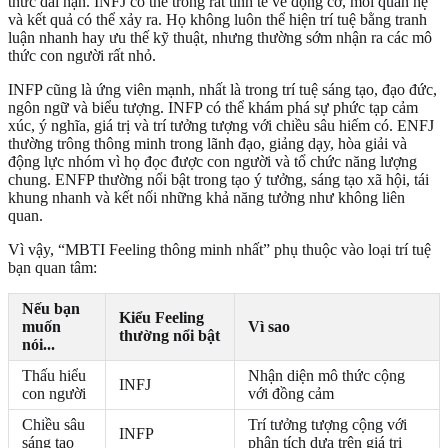
thức dài hạn. INFJ có thể trông rất tinh tế về động cơ, mối quan hệ
và kết quả có thể xảy ra. Họ không luôn thể hiện trí tuệ bằng tranh
luận nhanh hay ưu thế kỹ thuật, nhưng thường sớm nhận ra các mô
thức con người rất nhỏ.
INFP cũng là ứng viên mạnh, nhất là trong trí tuệ sáng tạo, đạo đức,
ngôn ngữ và biểu tượng. INFP có thể khám phá sự phức tạp cảm
xúc, ý nghĩa, giá trị và trí tưởng tượng với chiều sâu hiếm có. ENFJ
thường trông thông minh trong lãnh đạo, giảng dạy, hòa giải và
động lực nhóm vì họ đọc được con người và tổ chức năng lượng
chung. ENFP thường nổi bật trong tạo ý tưởng, sáng tạo xã hội, tái
khung nhanh và kết nối những khả năng tưởng như không liên
quan.
Vì vậy, “MBTI Feeling thông minh nhất” phụ thuộc vào loại trí tuệ
bạn quan tâm:
Nếu bạn
Kiểu Feeling
muốn
Vì sao
thường nổi bật
nói...
Thấu hiểu
Nhận diện mô thức cộng
INFJ
con người
với đồng cảm
Chiều sâu
Trí tưởng tượng cộng với
INFP
sáng tạo
phân tích dựa trên giá trị