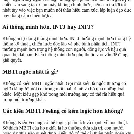
chiều sâu sáng tạo. Cụm này không chính thức, nên câu trả lời tốt
nhất tùy vào việc bạn muốn nói thấu hiểu cảm xúc, lập luận đạo đức
hay đồng cảm chiến lược.
Ai thông minh hơn, INTJ hay INFJ?
Không ai tự động thông minh hơn. INTJ thường mạnh hơn trong hệ
thống kỹ thuật, chiến lược độc lập và phê bình phân tích. INFJ
thường mạnh hơn trong hệ thống con người, động lực và hậu quả
quan hệ dài hạn. Kiểu thông minh hơn phụ thuộc vào vấn đề đang
giải quyết.
MBTI ngốc nhất là gì?
Không có kiểu MBTI ngốc nhất. Gọi một kiểu là ngốc thường có
nghĩa là người nói coi trọng một loại trí tuệ và bỏ qua những loại
khác. Một kiểu gặp khó trong môi trường này có thể rất hiệu quả
trong môi trường khác.
Các kiểu MBTI Feeling có kém logic hơn không?
Không. Kiểu Feeling có thể logic, phân tích và mạnh về học thuật.
Sở thích MBTI của họ nghĩa là họ thường đưa giá trị, con người
hoặc ý nghĩa vào quyết định. Điều đó có thể cải thiện phán đoán khi