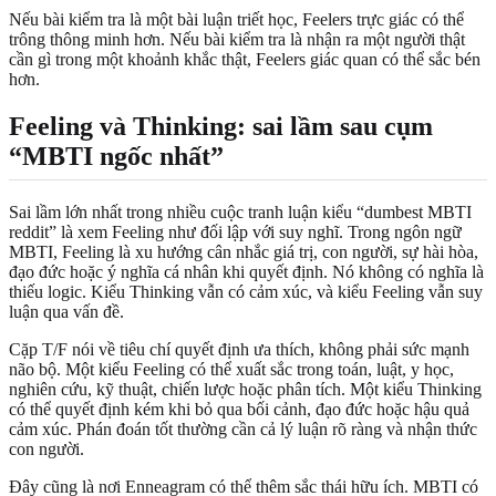
Nếu bài kiểm tra là một bài luận triết học, Feelers trực giác có thể
trông thông minh hơn. Nếu bài kiểm tra là nhận ra một người thật
cần gì trong một khoảnh khắc thật, Feelers giác quan có thể sắc bén
hơn.
Feeling và Thinking: sai lầm sau cụm
“MBTI ngốc nhất”
Sai lầm lớn nhất trong nhiều cuộc tranh luận kiểu “dumbest MBTI
reddit” là xem Feeling như đối lập với suy nghĩ. Trong ngôn ngữ
MBTI, Feeling là xu hướng cân nhắc giá trị, con người, sự hài hòa,
đạo đức hoặc ý nghĩa cá nhân khi quyết định. Nó không có nghĩa là
thiếu logic. Kiểu Thinking vẫn có cảm xúc, và kiểu Feeling vẫn suy
luận qua vấn đề.
Cặp T/F nói về tiêu chí quyết định ưa thích, không phải sức mạnh
não bộ. Một kiểu Feeling có thể xuất sắc trong toán, luật, y học,
nghiên cứu, kỹ thuật, chiến lược hoặc phân tích. Một kiểu Thinking
có thể quyết định kém khi bỏ qua bối cảnh, đạo đức hoặc hậu quả
cảm xúc. Phán đoán tốt thường cần cả lý luận rõ ràng và nhận thức
con người.
Đây cũng là nơi Enneagram có thể thêm sắc thái hữu ích. MBTI có