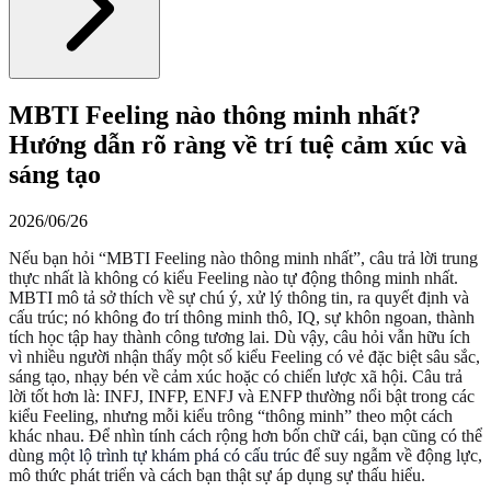
MBTI Feeling nào thông minh nhất?
Hướng dẫn rõ ràng về trí tuệ cảm xúc và
sáng tạo
2026/06/26
Nếu bạn hỏi “MBTI Feeling nào thông minh nhất”, câu trả lời trung
thực nhất là không có kiểu Feeling nào tự động thông minh nhất.
MBTI mô tả sở thích về sự chú ý, xử lý thông tin, ra quyết định và
cấu trúc; nó không đo trí thông minh thô, IQ, sự khôn ngoan, thành
tích học tập hay thành công tương lai. Dù vậy, câu hỏi vẫn hữu ích
vì nhiều người nhận thấy một số kiểu Feeling có vẻ đặc biệt sâu sắc,
sáng tạo, nhạy bén về cảm xúc hoặc có chiến lược xã hội. Câu trả
lời tốt hơn là: INFJ, INFP, ENFJ và ENFP thường nổi bật trong các
kiểu Feeling, nhưng mỗi kiểu trông “thông minh” theo một cách
khác nhau. Để nhìn tính cách rộng hơn bốn chữ cái, bạn cũng có thể
dùng
một lộ trình tự khám phá có cấu trúc
để suy ngẫm về động lực,
mô thức phát triển và cách bạn thật sự áp dụng sự thấu hiểu.