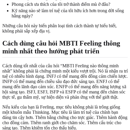
Phong cách ưa thích của tôi trở thành điểm mù ở đâu?
Kỹ năng nào sẽ làm trí tuệ của tôi hữu ích hơn trong đời sống
hằng ngày?
Những câu hỏi này biến phân loại tính cách thành tự hiểu biết,
không phải sắp xếp địa vị.
Cách dùng câu hỏi MBTI Feeling thông
minh nhất theo hướng phát triển
Cách dùng tốt nhất của câu hỏi “MBTI Feeling nào thông minh
nhất” không phải là chứng minh một kiểu vượt trội. Nó là nhận ra trí
tuệ có nhiều hình dạng. INFJ có thể mang đến đồng cảm chiến lược.
INFP có thể mang đến chiều sâu đạo đức sáng tạo. ENFJ có thể
mang đến lãnh đạo cảm xúc. ENFP có thể mang đến năng lượng xã
hội sáng tạo. ISFJ, ESFJ, ISFP và ESFP có thể mang đến chăm sóc
thực tế, gu thẩm mỹ, sự hiện diện và phản ứng với thế giới thật.
Nếu kiểu của bạn là Feeling, mục tiêu không phải là trông giống
một khuôn mẫu Thinking. Mục tiêu là làm trí tuệ của chính bạn
đáng tin cậy hơn. Thêm bằng chứng cho trực giác. Thêm hành động
cho đồng cảm. Thêm ranh giới cho chăm sóc. Thêm cấu trúc cho
sáng tạo. Thêm khiêm tốn cho thấu hiểu.