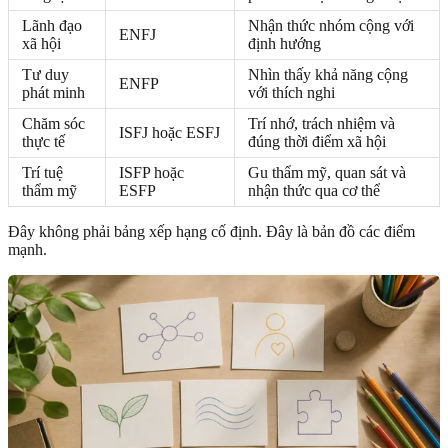
Lãnh đạo
Nhận thức nhóm cộng với
ENFJ
xã hội
định hướng
Tư duy
Nhìn thấy khả năng cộng
ENFP
phát minh
với thích nghi
Chăm sóc
Trí nhớ, trách nhiệm và
ISFJ hoặc ESFJ
thực tế
đúng thời điểm xã hội
Trí tuệ
ISFP hoặc
Gu thẩm mỹ, quan sát và
thẩm mỹ
ESFP
nhận thức qua cơ thể
Đây không phải bảng xếp hạng cố định. Đây là bản đồ các điểm
mạnh.