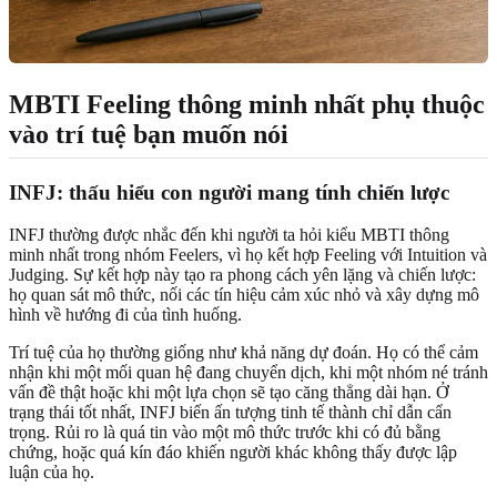
MBTI Feeling thông minh nhất phụ thuộc
vào trí tuệ bạn muốn nói
INFJ: thấu hiểu con người mang tính chiến lược
INFJ thường được nhắc đến khi người ta hỏi kiểu MBTI thông
minh nhất trong nhóm Feelers, vì họ kết hợp Feeling với Intuition và
Judging. Sự kết hợp này tạo ra phong cách yên lặng và chiến lược:
họ quan sát mô thức, nối các tín hiệu cảm xúc nhỏ và xây dựng mô
hình về hướng đi của tình huống.
Trí tuệ của họ thường giống như khả năng dự đoán. Họ có thể cảm
nhận khi một mối quan hệ đang chuyển dịch, khi một nhóm né tránh
vấn đề thật hoặc khi một lựa chọn sẽ tạo căng thẳng dài hạn. Ở
trạng thái tốt nhất, INFJ biến ấn tượng tinh tế thành chỉ dẫn cẩn
trọng. Rủi ro là quá tin vào một mô thức trước khi có đủ bằng
chứng, hoặc quá kín đáo khiến người khác không thấy được lập
luận của họ.