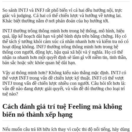
So sánh INTJ và INFJ rất phổ biến vì cả hai đều hướng nội, trực
giác và judging. Cả hai có thể chiến lược và hướng về tương lai.
Khác biệt thường nằm ở nơi phán đoán của họ hướng tới.
INTJ thường trông thông minh hơn trong hệ thống, mô hình, hiệu
quả, lập kế hoạch dài hạn và phê bình dựa trên bằng chứng. Họ có
thể tách ý tưởng khỏi cảm xúc cá nhân nhanh hơn và kiểm tra nó có
hoạt động không. INFJ thường trông thông minh hơn trong hệ
thống con người, động lực, hậu quả xã hội và ý nghĩa. Họ có thể
nhận ra nhanh hơn một quyết định sẽ làm gì với niềm tin, tinh thần,
bản sắc hoặc sức khỏe quan hệ dài hạn.
Vậy ai thông minh hơn? Không kiểu nào thắng mặc định. INTJ có
thể vượt INFJ trong vấn đề chiến lược kỹ thuật. INFJ có thể vượt
INTJ trong vấn đề chiến lược nhiều con người. Câu hỏi tốt hơn là:
vấn đề nào đang được giải quyết, và vấn đề đó thưởng cho loại trí
tuệ nào?
Cách đánh giá trí tuệ Feeling mà không
biến nó thành xếp hạng
Nếu muốn câu trả lời hữu ích thay vì cuộc thi độ nổi tiếng, hãy dùng