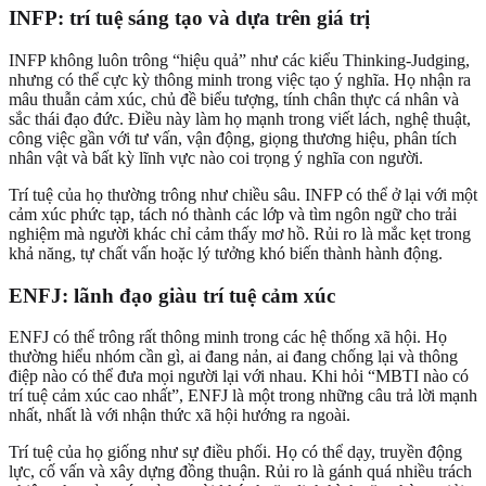
INFP: trí tuệ sáng tạo và dựa trên giá trị
INFP không luôn trông “hiệu quả” như các kiểu Thinking-Judging,
nhưng có thể cực kỳ thông minh trong việc tạo ý nghĩa. Họ nhận ra
mâu thuẫn cảm xúc, chủ đề biểu tượng, tính chân thực cá nhân và
sắc thái đạo đức. Điều này làm họ mạnh trong viết lách, nghệ thuật,
công việc gần với tư vấn, vận động, giọng thương hiệu, phân tích
nhân vật và bất kỳ lĩnh vực nào coi trọng ý nghĩa con người.
Trí tuệ của họ thường trông như chiều sâu. INFP có thể ở lại với một
cảm xúc phức tạp, tách nó thành các lớp và tìm ngôn ngữ cho trải
nghiệm mà người khác chỉ cảm thấy mơ hồ. Rủi ro là mắc kẹt trong
khả năng, tự chất vấn hoặc lý tưởng khó biến thành hành động.
ENFJ: lãnh đạo giàu trí tuệ cảm xúc
ENFJ có thể trông rất thông minh trong các hệ thống xã hội. Họ
thường hiểu nhóm cần gì, ai đang nản, ai đang chống lại và thông
điệp nào có thể đưa mọi người lại với nhau. Khi hỏi “MBTI nào có
trí tuệ cảm xúc cao nhất”, ENFJ là một trong những câu trả lời mạnh
nhất, nhất là với nhận thức xã hội hướng ra ngoài.
Trí tuệ của họ giống như sự điều phối. Họ có thể dạy, truyền động
lực, cố vấn và xây dựng đồng thuận. Rủi ro là gánh quá nhiều trách