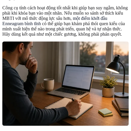
Công cụ tính cách hoạt động tốt nhất khi giúp bạn suy ngẫm, không
phải khi khóa bạn vào một nhãn. Nếu muốn so sánh sở thích kiểu
MBTI với mô thức động lực sâu hơn,
một điểm khởi đầu
Enneagram bình tĩnh
có thể giúp bạn khám phá thói quen kiểu của
mình xuất hiện thế nào trong phát triển, quan hệ và tự nhận thức.
Hãy dùng kết quả như một chiếc gương, không phải phán quyết.