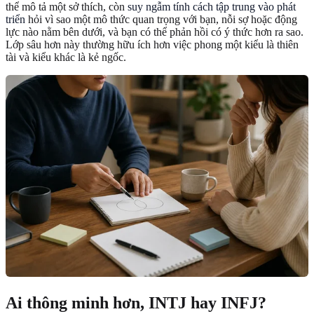
thể mô tả một sở thích, còn
suy ngẫm tính cách tập trung vào phát
triển
hỏi vì sao một mô thức quan trọng với bạn, nỗi sợ hoặc động
lực nào nằm bên dưới, và bạn có thể phản hồi có ý thức hơn ra sao.
Lớp sâu hơn này thường hữu ích hơn việc phong một kiểu là thiên
tài và kiểu khác là kẻ ngốc.
Ai thông minh hơn, INTJ hay INFJ?