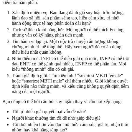
kiểm tra năm phần.
Xác định nhiệm vụ. Bạn đang đánh giá suy luận trừu tượng,
lãnh đạo xã hội, sản phẩm sáng tạo, hiểu cảm xúc, trí nhớ,
hành động thực tế hay phán đoán dài hạn?
Tách sở thích khỏi năng lực. Một người có thể thích Feeling
nhưng vẫn có kỹ năng phân tích mạnh.
Tìm hành vi lặp lại. Một cuộc trò chuyện ấn tượng không
chứng minh trí tuệ tổng thể. Hãy xem người đó có áp dụng
thấu hiểu nhất quán không.
Nhìn điểm mù. INFJ có thể diễn giải quá mức, INFP có thể trôi
dạt, ENFJ có thể gánh quá nhiều, ENFP có thể phân tán. Mọi
kiểu “thông minh” đều có cái giá.
Tránh giả định giới. Tìm kiếm như “smartest MBTI female”
hoặc “smartest MBTI male” chỉ thêm nhiễu. Giới không quyết
định kiểu nào thông minh, và kiểu cũng không quyết định tiềm
năng của một người.
Bạn cũng có thể hỏi câu hỏi suy ngẫm thay vì câu hỏi xếp hạng:
Tôi tự nhiên giải quyết loại vấn đề nào?
Người khác thường tìm tôi để nhờ giúp điều gì?
Tôi dựa nhiều hơn vào đọc mô thức cảm xúc, giá trị, nhận thức
nhóm hay khả năng sáng tạo?