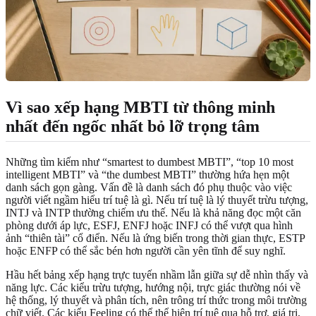
Vì sao xếp hạng MBTI từ thông minh
nhất đến ngốc nhất bỏ lỡ trọng tâm
Những tìm kiếm như “smartest to dumbest MBTI”, “top 10 most
intelligent MBTI” và “the dumbest MBTI” thường hứa hẹn một
danh sách gọn gàng. Vấn đề là danh sách đó phụ thuộc vào việc
người viết ngầm hiểu trí tuệ là gì. Nếu trí tuệ là lý thuyết trừu tượng,
INTJ và INTP thường chiếm ưu thế. Nếu là khả năng đọc một căn
phòng dưới áp lực, ESFJ, ENFJ hoặc INFJ có thể vượt qua hình
ảnh “thiên tài” cổ điển. Nếu là ứng biến trong thời gian thực, ESTP
hoặc ENFP có thể sắc bén hơn người cần yên tĩnh để suy nghĩ.
Hầu hết bảng xếp hạng trực tuyến nhầm lẫn giữa sự dễ nhìn thấy và
năng lực. Các kiểu trừu tượng, hướng nội, trực giác thường nói về
hệ thống, lý thuyết và phân tích, nên trông trí thức trong môi trường
chữ viết. Các kiểu Feeling có thể thể hiện trí tuệ qua hỗ trợ, giá trị,