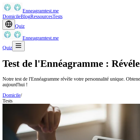
Enneagramtest.me
Domicile
Blog
Ressources
Tests
Quiz
Enneagramtest.me
Quiz
Test de l'Ennéagramme : Révélez
Notre test de l'Ennéagramme révèle votre personnalité unique. Obtenez
aujourd'hui !
Domicile
/
Tests