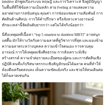
intuitive มักพูดเรื่องระบบ ทฤษฎี และการวิเคราะห์ จึงดูมีปัญญา
ในพื้นที่ที่ใช้ข้อความเป็นหลัก สาย Feeling อาจแสดงความ
ฉลาดผ่านการสนับสนุน คุณค่า การซ่อมแซมความสัมพันธ์ การ
ตัดสินด้านศิลปะ การให้คำปรึกษา หรือจังหวะทางอารมณ์
ทักษะเหล่านี้จัดอันดับยากกว่า แต่ไม่ได้จริงน้อยกว่า
นี่คือเหตุผลที่เนื้อหา “top 5 smartest to dumbest MBTI” อาจสนุก
แต่ตื้น มักให้รางวัลกับความฉลาดที่ดูวิชาการที่สุด และมองข้าม
ความฉลาดระหว่างบุคคล ความเข้าใจตนเอง การควบคุม
อารมณ์ การให้เหตุผลเชิงศีลธรรม การสังเคราะห์เชิง
สร้างสรรค์ ความจำต่อรายละเอียดของผู้คน และการตัดสินเชิง
ปฏิบัติ คนที่แก้ปริศนาตรรกะเชิงสัญลักษณ์ได้ฉลาด คนที่ทำให้
ห้องตึงเครียดสงบลง เห็นความขัดแย้งจริง และช่วยให้คนเดินต่อ
ได้ก็ฉลาดเช่นกัน