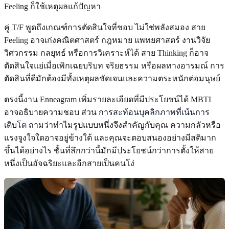
Feeling ก็ใช้เหตุผลแก้ปัญหา
คู่ T/F พูดถึงเกณฑ์การตัดสินใจที่ชอบ ไม่ใช่พลังสมอง สาย
Feeling อาจเก่งคณิตศาสตร์ กฎหมาย แพทยศาสตร์ งานวิจัย
วิศวกรรม กลยุทธ์ หรือการวิเคราะห์ได้ สาย Thinking ก็อาจ
ตัดสินใจแย่เมื่อเพิกเฉยบริบท จริยธรรม หรือผลทางอารมณ์ การ
ตัดสินที่ดีมักต้องมีทั้งเหตุผลชัดเจนและความตระหนักต่อมนุษย์
ตรงนี้งาน Enneagram เพิ่มรายละเอียดที่มีประโยชน์ได้ MBTI
อาจอธิบายความชอบ ส่วน
การสะท้อนบุคลิกภาพที่เน้นการ
เติบโต
ถามว่าทำไมรูปแบบหนึ่งจึงสำคัญกับคุณ ความกลัวหรือ
แรงจูงใจใดอาจอยู่ข้างใต้ และคุณจะตอบสนองอย่างมีสติมาก
ขึ้นได้อย่างไร ชั้นที่ลึกกว่านี้มักมีประโยชน์กว่าการตั้งให้สาย
หนึ่งเป็นอัจฉริยะและอีกสายเป็นคนโง่