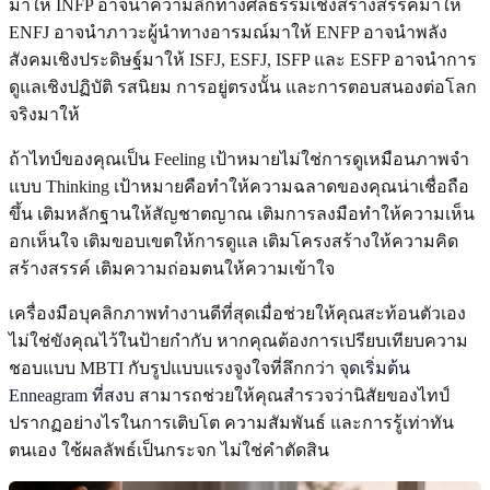
มาให้ INFP อาจนำความลึกทางศีลธรรมเชิงสร้างสรรค์มาให้
ENFJ อาจนำภาวะผู้นำทางอารมณ์มาให้ ENFP อาจนำพลัง
สังคมเชิงประดิษฐ์มาให้ ISFJ, ESFJ, ISFP และ ESFP อาจนำการ
ดูแลเชิงปฏิบัติ รสนิยม การอยู่ตรงนั้น และการตอบสนองต่อโลก
จริงมาให้
ถ้าไทป์ของคุณเป็น Feeling เป้าหมายไม่ใช่การดูเหมือนภาพจำ
แบบ Thinking เป้าหมายคือทำให้ความฉลาดของคุณน่าเชื่อถือ
ขึ้น เติมหลักฐานให้สัญชาตญาณ เติมการลงมือทำให้ความเห็น
อกเห็นใจ เติมขอบเขตให้การดูแล เติมโครงสร้างให้ความคิด
สร้างสรรค์ เติมความถ่อมตนให้ความเข้าใจ
เครื่องมือบุคลิกภาพทำงานดีที่สุดเมื่อช่วยให้คุณสะท้อนตัวเอง
ไม่ใช่ขังคุณไว้ในป้ายกำกับ หากคุณต้องการเปรียบเทียบความ
ชอบแบบ MBTI กับรูปแบบแรงจูงใจที่ลึกกว่า
จุดเริ่มต้น
Enneagram ที่สงบ
สามารถช่วยให้คุณสำรวจว่านิสัยของไทป์
ปรากฏอย่างไรในการเติบโต ความสัมพันธ์ และการรู้เท่าทัน
ตนเอง ใช้ผลลัพธ์เป็นกระจก ไม่ใช่คำตัดสิน