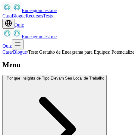
Enneagramtest.me
Casa
Blogue
Recursos
Tests
Quiz
Enneagramtest.me
Quiz
Casa
/
Blogue
/
Teste Gratuito de Eneagrama para Equipes: Potencialize
Menu
Por que Insights de Tipo Elevam Seu Local de Trabalho