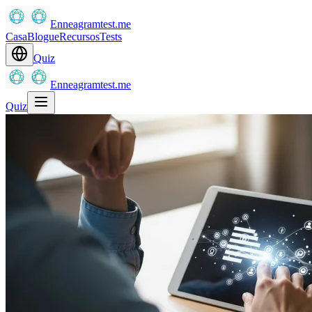
Enneagramtest.me
Casa
Blogue
Recursos
Tests
Quiz
Enneagramtest.me
Quiz