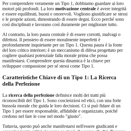
Per comprendere veramente un Tipo 1, dobbiamo guardare ai loro
motori più profondi. La loro
motivazione centrale
è avere integrità
e essere equilibrati, buoni e onorevoli. Vogliono giustificare se stessi
e le proprie azioni, dimostrando di essere degni. Ecco perché sono
così disciplinati e lavorano così duramente per migliorare tutto.
Al contrario, la loro paura centrale è di essere corrotti, malvagi o
difettosi. Il pensiero di essere moralmente imperfetti è
profondamente inquietante per un Tipo 1. Questa paura è la fonte
del loro critico interiore; è un meccanismo di difesa progettato per
cogliere qualsiasi potenziale falla morale prima che possa
manifestarsi. Comprendere questa dinamica è la chiave per
sviluppare compassione per sé stessi come Tipo 1.
Caratteristiche Chiave di un Tipo 1: La Ricerca
della Perfezione
La
ricerca della perfezione
definisce molti dei tratti più
riconoscibili del Tipo 1. Sono coscienziosi ed etici, con una forte
bussola morale che guida le loro decisioni. Ci si può fidare di un
Tipo 1 per essere responsabile, affidabile e organizzato, poiché
credono nel fare le cose nel modo "giusto".
Tuttavia, questo può anche manifestarsi nell'essere giudicanti e