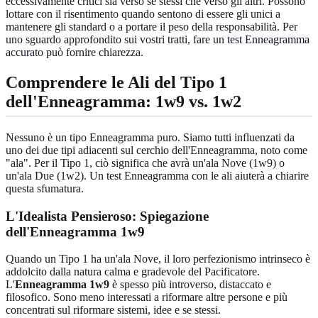
eccessivamente critici sia verso se stessi che verso gli altri. Possono
lottare con il risentimento quando sentono di essere gli unici a
mantenere gli standard o a portare il peso della responsabilità. Per
uno sguardo approfondito sui vostri tratti, fare un
test Enneagramma
accurato
può fornire chiarezza.
Comprendere le Ali del Tipo 1
dell'Enneagramma: 1w9 vs. 1w2
Nessuno è un tipo Enneagramma puro. Siamo tutti influenzati da
uno dei due tipi adiacenti sul cerchio dell'Enneagramma, noto come
"ala". Per il Tipo 1, ciò significa che avrà un'ala Nove (1w9) o
un'ala Due (1w2). Un test Enneagramma con le ali aiuterà a chiarire
questa sfumatura.
L'Idealista Pensieroso: Spiegazione
dell'Enneagramma 1w9
Quando un Tipo 1 ha un'ala Nove, il loro perfezionismo intrinseco è
addolcito dalla natura calma e gradevole del Pacificatore.
L'
Enneagramma 1w9
è spesso più introverso, distaccato e
filosofico. Sono meno interessati a riformare altre persone e più
concentrati sul riformare sistemi, idee e se stessi.