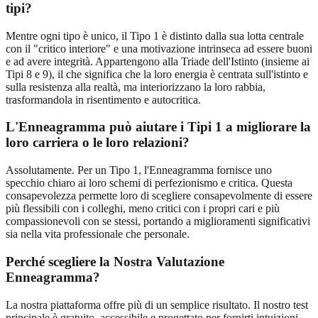
tipi?
Mentre ogni tipo è unico, il Tipo 1 è distinto dalla sua lotta centrale
con il "critico interiore" e una motivazione intrinseca ad essere buoni
e ad avere integrità. Appartengono alla Triade dell'Istinto (insieme ai
Tipi 8 e 9), il che significa che la loro energia è centrata sull'istinto e
sulla resistenza alla realtà, ma interiorizzano la loro rabbia,
trasformandola in risentimento e autocritica.
L'Enneagramma può aiutare i Tipi 1 a migliorare la
loro carriera o le loro relazioni?
Assolutamente. Per un Tipo 1, l'Enneagramma fornisce uno
specchio chiaro ai loro schemi di perfezionismo e critica. Questa
consapevolezza permette loro di scegliere consapevolmente di essere
più flessibili con i colleghi, meno critici con i propri cari e più
compassionevoli con se stessi, portando a miglioramenti significativi
sia nella vita professionale che personale.
Perché scegliere la Nostra Valutazione
Enneagramma?
La nostra piattaforma offre più di un semplice risultato. Il nostro test
principale è gratuito, accessibile e progettato per fornirti intuizioni