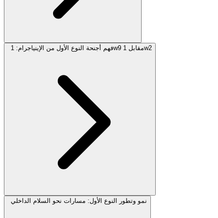
فهم أجنحة النوع الأول من الإينياجرام: 1w9 مقابل 1w2
نمو وتطور النوع الأول: مسارات نحو السلام الداخلي