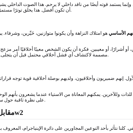
وإنما يستمد قوته أيضًا من ناقد داخلي لا يرحم. هذا الصوت الداخلي يشي
أن تكون أفضل. هذا يخلق توترًا مستمرًا بين العالم المثالي الذي يتصورونه والواقع المعيب الذي يعيشون فيه.
هم الأساسي
هو امتلاك النزاهة وأن يكونوا متوازنين، خَيِّرين، وشرفاء.
أشرارًا، أو معيبين. فكرة أن يكون الشخص معيبًا أخلاقيًا أمر مزعج للغ
مصممة لاكتشاف أي فشل أخلاقي محتمل قبل أن يتجلى. إن فهم هذه الديناميكية هو مفتاح تطوير التعاطف مع الذات كنوع أول.
ول. إنهم ضميريون وأخلاقيون، ولديهم بوصلة أخلاقية قوية توجه قراراتهم
للذات وللآخرين. يمكنهم المعاناة من الاستياء عندما يشعرون بأنهم ال
يمكن أن يوفر الوضوح.
على نظرة ثاقبة حول سم
فهم أجنحة النوع الأول من الإينياجرام: 1w9 مقابل 1w2
نا نتأثر بأحد النوعين المجاورين على دائرة الإينياجرام، المعروف باسم "الجناح". بالنسبة لل