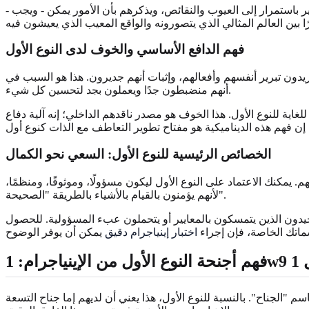
ر باستمرار إلى العيوب والنقائص، ويذكرهم بأن الأمور يمكن - ويجب -
فهم الدافع الأساسي والخوف لدى النوع الأول
 يريدون تبرير أنفسهم وأفعالهم، وإثبات أنهم جديرون. هذا هو السبب في
أنهم منضبطون جدًا ويعملون بجد لتحسين كل شيء.
اية للنوع الأول. هذا الخوف هو مصدر ناقدهم الداخلي؛ إنه آلية دفاع
الخصائص الرئيسية للنوع الأول: السعي نحو الكمال
. يمكنك الاعتماد على النوع الأول ليكون مسؤولًا، وموثوقًا، ومنظمًا،
لأنهم يؤمنون بالقيام بالأشياء بالطريقة "الصحيحة".
وحيدون الذين يتمسكون بالمعايير أو يتحملون عبء المسؤولية. للحصول
اتك الخاصة، فإن إجراء
اختبار إينياجرام دقيق
نوع الأول، هذا يعني أن لديهم إما جناح التسعة (1w9) أو جناح الاثنان (1w2). سيساعد اختبار