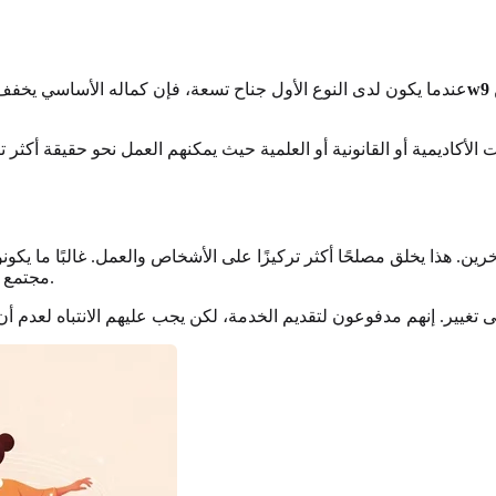
أكثر انطوائية، ومنفصلًا، وفلسفيًا. هم أقل اهتمامًا بإصلاح الآخرين
الإينياجرام 1w9
عندما يكون لدى النوع الأول جناح تسعة، فإن كماله الأساسي يخفف م
ت الأكاديمية أو القانونية أو العلمية حيث يمكنهم العمل نحو حقيقة أكثر
مجتمع شغوفين بالنضال من أجل العدالة الاجتماعية وتحسين حياة من حولهم.