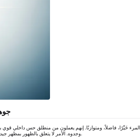
جوهر
مرء خَيِّرًا، فاضلاً، ومتوازنًا. إنهم يعملون من منطلق حس داخلي ق
وجدوه. الأمر لا يتعلق بالظهور بمظهر جيد أمام الآخرين؛ بل يتعلق بالارتقاء إلى مستوى معاييرهم العالية للنزاهة.