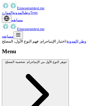
Enneagramtest.me
Tests
وطن
المدونة
الموارد
مسابقه
Enneagramtest.me
مسابقه
وطن
/
المدونة
/
اختبار الإينياجرام: فهم النوع الأول، المصلح
Menu
جوهر النوع الأول من الإينياجرام: شخصية المصلح