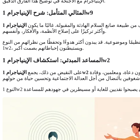
الإينياجرام مع الأجنحة في توضيح هذا الفارق الدقيق.
المثالي المتأمل: شرح الإينياجرام 1w9
ن طبيعة صانع السلام الهادئة والمقبولة. غالبًا ما يكون
وأكثر تركيزًا على إصلاح الأنظمة، والأفكار، وأنفسهم.
 تنظيمًا وموضوعية. قد يبدون أكثر هدوءًا وتحفظًا من نظرائهم من النوع
1w2، ويستبطنون إحباطاتهم بصمت أكبر.
المساعد المبدئي: استكشاف الإينياجرام 1w2
بين دافع النوع الأول نحو المبدأ ورغبة النوع الثاني في مساعدة الآخرين. هذا يخلق مصلحًا أكثر تركيزًا على الأشخاص والعمل. غالبًا ما يكونون دعاة، ومعلمين، وقادة
الإينياجرام 1w2
على النقيض من ذلك، يجمع