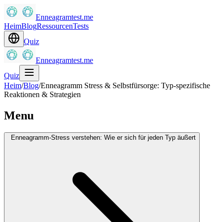
Enneagramtest.me
Heim
Blog
Ressourcen
Tests
Quiz
Enneagramtest.me
Quiz
Heim
/
Blog
/
Enneagramm Stress & Selbstfürsorge: Typ-spezifische
Reaktionen & Strategien
Menu
Enneagramm-Stress verstehen: Wie er sich für jeden Typ äußert