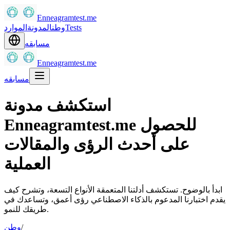
Enneagramtest.me
Tests
وطن
المدونة
الموارد
مسابقه
Enneagramtest.me
مسابقه
استكشف مدونة
Enneagramtest.me للحصول
على أحدث الرؤى والمقالات
العملية
ابدأ بالوضوح. تستكشف أدلتنا المتعمقة الأنواع التسعة، وتشرح كيف
يقدم اختبارنا المدعوم بالذكاء الاصطناعي رؤى أعمق، وتساعدك في
طريقك للنمو.
/
وطن