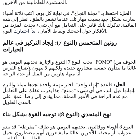
المستمرة للطمأنينة من الآخرين.
الحل:
احتفظ بـ "مجلة النجاح". في نهاية كل يوم، اكتب ثلاثة أشياء
سارت بشكل جيد بسبب مهاراتك. عندما تشعر بالقلق، انظر إلى هذه
القائمة. تذكرك بأنك قادر على التعامل مع أي شيء يحدث. لمزيد من
اليوم.
الأفكار حول أجنحتك ونقاط الأمان،
ابدأ اختبارك
روتين المتحمس (النوع 7): إيجاد التركيز في عالم
الخيارات
يحب النوع 7 التنوع والإثارة. تحديهم اليومي هو "FOMO" (الخوف من
ضياع الفرص). غالبًا ما يبدأون خمسة مشاريع جديدة ولكنهم لا ينهون
أيًا منها، هاربين من الملل أو عدم الراحة.
الحل:
قاعدة "إنهاء واحد". اختر مهمة واحدة تجدها مملة والتزم
بإنهائها قبل البدء في أي شيء "ممتع". هذا يدرب عقلك على التعامل
مع عدم الراحة في الأمور المملة، مما يؤدي إلى رضا أعمق على
المدى الطويل.
نهج المتحدي (النوع 8): توجيه القوة بشكل بناء
النوع 8 أقوياء ووقائيون. تحديهم اليومي هو طاقة "مفرطة" قد تبدو
عدوانية أو مخيفة للآخرين. غالبًا ما يشعرون أنهم مضطرون لحمل
العالم على أكتافهم.