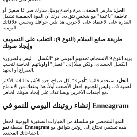
الحل:
مارس الضعف. مرة واحدة يوميًا، شارك صراعًا صغيرًا أو
عاطفة "ناعمة" مع شخص تثق به. أدرك أن القوة الحقيقية تشمل
القدرة على الاعتماد على الآخرين. هذا يلين حوافك ويحسن علاقاتك
اليومية.
طريقة صانع السلام (النوع 9): التغلب على التسويف
وإيجاد صوتك
يريد النوع 9 الانسجام. تحديهم اليومي هو "الكسل" - ليس بالضرورة
الكسل الجسدي، ولكن ميلًا إلى "فصل" أولوياتهم الخاصة لتجنب
الصراع أو الجهد.
الحل:
استخدم قائمة "أهم 3". كل صباح، حدد الأشياء الثلاثة الأكثر
أهمية
لك
، وليس للجميع. افعل الأصعب أولاً. هذا يمنعك من الاندماج
مع أجندات الآخرين ويساعدك على إيجاد صوتك الخاص.
إنشاء روتينك اليومي للنمو في Enneagram
النمو الشخصي هو سلسلة من الخيارات الصغيرة اليومية. لجعل
هذه تستمر، تحتاج إلى روتين يتوافق مع
نمو Enneagram
أنشطة
احتياجاتك المحددة.