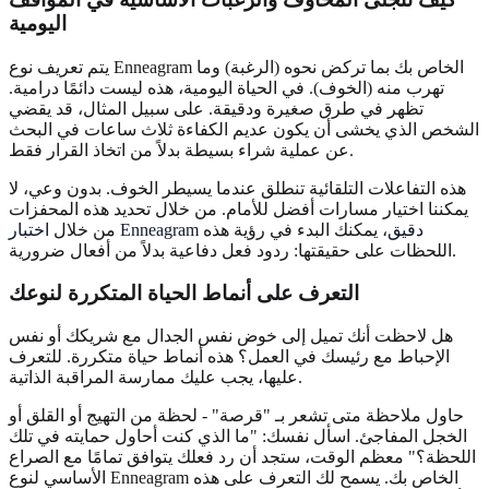
اليومية
يتم تعريف نوع Enneagram الخاص بك بما تركض نحوه (الرغبة) وما
تهرب منه (الخوف). في الحياة اليومية، هذه ليست دائمًا درامية.
تظهر في طرق صغيرة ودقيقة. على سبيل المثال، قد يقضي
الشخص الذي يخشى أن يكون عديم الكفاءة ثلاث ساعات في البحث
عن عملية شراء بسيطة بدلاً من اتخاذ القرار فقط.
هذه التفاعلات التلقائية تنطلق عندما يسيطر الخوف. بدون وعي، لا
يمكننا اختيار مسارات أفضل للأمام. من خلال تحديد هذه المحفزات
اختبار Enneagram دقيق
، يمكنك البدء في رؤية هذه
من خلال
اللحظات على حقيقتها: ردود فعل دفاعية بدلاً من أفعال ضرورية.
التعرف على أنماط الحياة المتكررة لنوعك
هل لاحظت أنك تميل إلى خوض نفس الجدال مع شريكك أو نفس
الإحباط مع رئيسك في العمل؟ هذه أنماط حياة متكررة. للتعرف
عليها، يجب عليك ممارسة المراقبة الذاتية.
حاول ملاحظة متى تشعر بـ "قرصة" - لحظة من التهيج أو القلق أو
الخجل المفاجئ. اسأل نفسك: "ما الذي كنت أحاول حمايته في تلك
اللحظة؟" معظم الوقت، ستجد أن رد فعلك يتوافق تمامًا مع الصراع
الأساسي لنوع Enneagram الخاص بك. يسمح لك التعرف على هذه