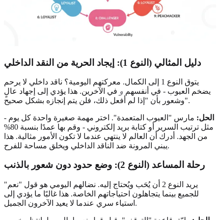
دليل المثالي (النوع 1): إيجاد الحرية من النقد الداخلي
يتوق النوع 1 إلى الكمال. معركتهم اليومية؟ ناقد داخلي لا يرحم
يضخم العيوب - في أنفسهم
و
في الآخرين. هذا يؤدي إلى إجهاد عالٍ
وشعور بأن "إذا لم أفعل ذلك، فلن يتم إنجازه بشكل صحيح".
الحل:
مارس "العيوب المتعمدة". اختر مهمة صغيرة واحدة كل يوم -
مثل ترتيب السرير أو كتابة بريد إلكتروني - وقم بها عمدًا بنسبة 80%
من الجهد. أدرك أن العالم لا ينتهي عندما لا تكون الأمور مثالية. هذا
يبني المرونة ضد الناقد الداخلي ويخلق مساحة للفرح.
رحلة المساعد (النوع 2): وضع حدود دون شعور بالذنب
يريد النوع 2 أن يُحَب ويُحتاج إليه. نضالهم اليومي هو قول "نعم"
للجميع بينما يتجاهلون احتياجاتهم الخاصة. هذا غالبًا ما يؤدي إلى
استياء سري عندما لا يعيد الآخرون الجميل.