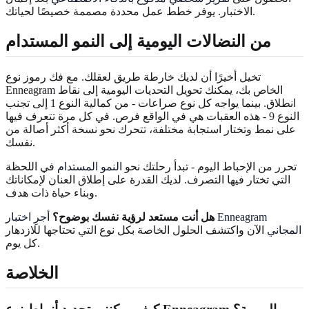
الاختبار. يوفر خطط عمل محددة مصممة خصيصًا لحياتك.
من النضالات اليومية إلى النمو المستدام
تخيل أخيرًا أن لديك خارطة طريق لعقلك. مع فك رموز نوع
Enneagram الخاص بك، يمكنك تحويل التحديات اليومية إلى نقاط
انطلاق. بينما يواجه كل نوع صراعات - من كمالية النوع 1 إلى تجنب
النوع 9 - هذه العقبات هي في الواقع فرص. في كل مرة تتعرف فيها
على نمط وتختار استجابة مختلفة، تتحرك نحو نسخة أكثر أصالة من
نفسك.
تحرر من الإحباط اليوم - تبدأ رحلتك نحو
النمو المستدام
في اللحظة
التي تختار فيها التصرف. لديك القدرة على إطلاق العنان لإمكاناتك
وبناء حياة ذات هدف.
هل أنت مستعد لرؤية نفسك بوضوح؟
أجرِ اختبار Enneagram
المجاني
الآن واكتشف الحلول الخاصة بكل نوع التي تحتاجها للازدهار
كل يوم.
الخلاصة