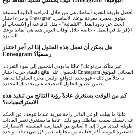
كيف يمكنني تحديد أنماط نوع Enneagram اليومية؟
أفضل طريقة لتحديد أنماطك هي من خلال المراقبة الذاتية المتسقة
اختبار Enneagram موثوق
. بمجرد معرفة نوعك الأساسي،
وإجراء
ابحث عن ردود الفعل "التلقائية" - مثل الدفاعية أو الانسحاب أو
الإفراط في العمل - خاصة خلال أوقات التوتر. هذه هي أنماط نوعك
المميزة.
هل يمكن أن تعمل هذه الحلول إذا لم أجرِ اختبار
Enneagram رسميًا؟
غير متأكد من نوعك؟ غالبًا ما يؤدي التخمين إلى سوء التعرف.
اختبار Enneagram المجاني
الموثوق
للحصول على
نتائج دقيقة
، جرب
به بدلاً من ذلك - فهو يحدد الدوافع، وليس مجرد السلوكيات. هذا
يضمن تطبيق الحلول الصحيحة على تحدياتك المحددة.
كم من الوقت يستغرق عادةً رؤية النتائج من تنفيذ هذه
الاستراتيجيات؟
غالبًا ما يجلب الوعي الذاتي راحة فورية عندما تتوقف عن الحكم
على نفسك بسبب أنماطك. ومع ذلك، عادةً ما يستغرق تغيير العادات
طويلة المدى من 3 إلى 6 أسابيع من الممارسة المتسقة. الانتصارات
الصغيرة اليومية أكثر فعالية من محاولة تغيير كل شيء دفعة واحدة.