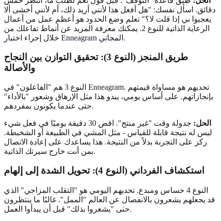
الحل:
طبّق قاعدة "التوقف". قبل قول نعم لطلب ما، انتظر خمس
دقائق. اسأل نفسك: "هل أفعل هذا لأنني أريد ذلك، أم لأنني أخشى ألا
يعجبوا بي إذا قلت لا؟" تعلم وضع الحدود هو أعظم عمل من أعمال
الرعاية الذاتية للنوع 2. يمكنك معرفة المزيد عن أنماط تفاعلك من
.
اختبار Enneagram المجاني
خلال إجراء
طريق المنجز (النوع 3): تحقيق التوازن بين النجاح
والأصالة
النوع 3 هم "الفاعلون" في Enneagram. تحديهم هو مساواة قيمتهم
بإنجازاتهم. على أساس يومي، يبدو هذا مثل الإرهاق وشعور "بالأداء"
حتى عندما يكونون بمفردهم.
الحل:
جدولة وقت "غير منتج". اقض 30 دقيقة يوميًا في فعل شيء
ليس له نتيجة قابلة للقياس - مثل المشي في الطبيعة أو الشخبطة.
ركز على التجربة بدلاً من النتيجة. هذا يساعدك على إعادة الاتصال
بمن أنت خارج سيرتك الذاتية.
استكشاف الفرداني (النوع 4): تحويل الشدة إلى إلهام
النوع 4 حساس ومبدع. تحديهم اليومي هو "التقلب المزاجي" الذي
قد يجعلهم يشعرون بالانفصال عن العالم "الممل". غالبًا ما ينتظرون
حتى "يشعروا بذلك" قبل أن يبدأوا العمل.