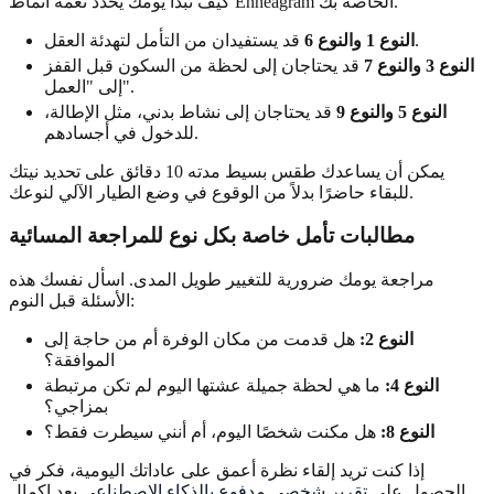
كيف تبدأ يومك يحدد نغمة أنماط Enneagram الخاصة بك.
قد يستفيدان من التأمل لتهدئة العقل.
النوع 1 والنوع 6
النوع 3 والنوع 7
قد يحتاجان إلى لحظة من السكون قبل القفز
إلى "العمل".
النوع 5 والنوع 9
قد يحتاجان إلى نشاط بدني، مثل الإطالة،
للدخول في أجسادهم.
يمكن أن يساعدك طقس بسيط مدته 10 دقائق على تحديد نيتك
للبقاء حاضرًا بدلاً من الوقوع في وضع الطيار الآلي لنوعك.
مطالبات تأمل خاصة بكل نوع للمراجعة المسائية
مراجعة يومك ضرورية للتغيير طويل المدى. اسأل نفسك هذه
الأسئلة قبل النوم:
النوع 2:
هل قدمت من مكان الوفرة أم من حاجة إلى
الموافقة؟
النوع 4:
ما هي لحظة جميلة عشتها اليوم لم تكن مرتبطة
بمزاجي؟
النوع 8:
هل مكنت شخصًا اليوم، أم أنني سيطرت فقط؟
إذا كنت تريد إلقاء نظرة أعمق على عاداتك اليومية، فكر في
الحصول على
تقرير شخصي مدفوع بالذكاء الاصطناعي
بعد إكمال