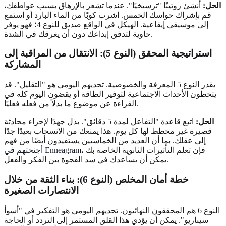
الحل:
أنشئ روتينًا "ترسيخيًا". عندما تشعر بالإرهاق بسبب عواطفك،
قم بإشراك حواسك الخمس. اشرب كوبًا من الماء البارد أو استمع
إلى موسيقى إيقاعية. الهيكل في الواقع صديق للنوع 4؛ فهو يوفر
حاوية لتدفق إبداعك دون أن يغرقك في الشدة.
استراتيجية المحقق (النوع 5): الانتقال من المراقبة إلى
المشاركة
يقدر النوع 5 المعرفة والخصوصية. تحديهم اليومي هو "التقليل". قد
يتخطون الأحداث الاجتماعية لتوفير الطاقة أو يقضون اليوم كله في
القراءة عن موضوع ما بدلاً من فعله فعليًا.
الحل:
اتبع قاعدة "التفاعل لمدة 5 دقائق". بذل جهدًا لإجراء محادثة
قصيرة غير مخطط لها كل يوم. هذا يمنعك من الانسحاب بعيدًا جدًا
إلى عقلك. بما أن العديد من الخماسيين يستفيدون أيضًا من فهم
، فإن تعلم التأثيرات الثانوية الخاصة بك
أجنحتهم في Enneagram
يمكن أن يساعدك في سد الفجوة بين الفكر والفعل.
خطة أمان المخلص (النوع 6): بناء الثقة من خلال
الانتصارات الصغيرة
النوع 6 هم المحققون النهائيون. تحديهم اليومي هو التفكير في "أسوأ
سيناريو". يمكن أن يؤدي هذا القلق المستمر إلى التردد أو الحاجة