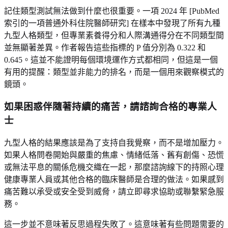
記住類型測試無法做到什麼也很重要。一項 2024 年 [PubMed
索引的一項普通外科住院醫師研究] 在樣本中發現了所有九種
九型人格類型，但專業素養得分和人際溝通得分在不同類型間
並無顯著差異。作者報告這些指標的 P 值分別為 0.322 和
0.645。這並不能證明每個環境運作方式都相同，但這是一個
有用的提醒：類型並非能力的排名，而是一個用來觀察模式的
鏡頭。
如果困惑伴隨著持續的痛苦，請諮詢合格的專業人
士
九型人格的結果應該是為了支持自我覺察，而不是增加壓力。
如果人格問卷開始與嚴重的焦慮、情緒低落、舊有創傷、恐慌
或無法平息的關係危機交織在一起，那麼諮詢線下的持照心理
健康專業人員或其他合格的臨床醫師是合理的做法。如果感到
痛苦難以承受或安全受到威脅，請立即尋求協助或聯繫緊急服
務。
這一步並不意味著反思過程失敗了。這意味著有些問題需要的