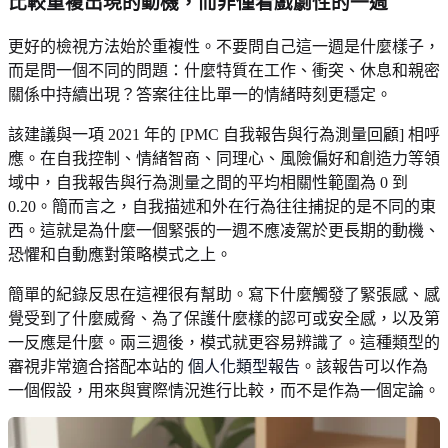
比較重複出現的動機，而非僅看戲劇性的一週
更好的檢視方法始於重複性。不要問自己這一週是什麼樣子，
而是問一個不同的問題：什麼特質在工作、衝突、休息和親密
關係中持續出現？答案往往比單一的情緒時刻更穩定。
該建議與一項 2021 年的 [PMC 自我報告與行為測量回顧] 相呼
應。在自我控制、情緒智商、同理心、風險偏好和創造力等領
域中，自我報告與行為測量之間的平均相關性範圍為 0 到
0.20。簡而言之，自我描述和外在行為往往捕捉的是不同的東
西。這就是為什麼一個緊張的一週不應凌駕於更長期的動機、
恐懼和自動應對策略模式之上。
簡單的紀錄反思在這裡很有幫助。寫下什麼觸發了緊張感、感
覺受到了什麼威脅、為了保護什麼樣的認可或安全感，以及第
一反應是什麼。兩三週後，模式就更容易辨識了。這種類型的
審視非常適合搭配本站的
個人化類型報告
。該報告可以作為
一個假設，用來與實際情況進行比較，而不是作為一個定論。