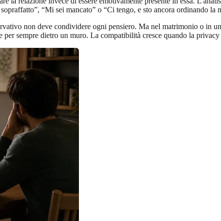
re la relazione invece di essere emotivamente presente in essa. L'analisi
sopraffatto”, “Mi sei mancato” o “Ci tengo, e sto ancora ordinando la 
vativo non deve condividere ogni pensiero. Ma nel matrimonio o in una 
per sempre dietro un muro. La compatibilità cresce quando la privacy ha