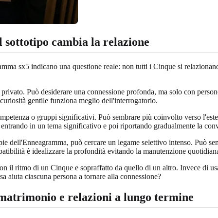
l sottotipo cambia la relazione
sx5 indicano una questione reale: non tutti i Cinque si relazionano a
rivato. Può desiderare una connessione profonda, ma solo con persone ch
curiosità gentile funziona meglio dell'interrogatorio.
petenza o gruppi significativi. Può sembrare più coinvolto verso l'estern
entrando in un tema significativo e poi riportando gradualmente la conv
ie dell'Enneagramma, può cercare un legame selettivo intenso. Può se
patibilità è idealizzare la profondità evitando la manutenzione quotidian
n il ritmo di un Cinque e sopraffatto da quello di un altro. Invece di 
a aiuta ciascuna persona a tornare alla connessione?
 matrimonio e relazioni a lungo termine