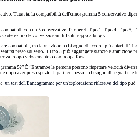
vo. Tuttavia, la compatibilità dell'enneagramma 5 conservativo dipend
compatibili con un 5 conservativo. Partner di Tipo 1, Tipo 4, Tipo 5, Ti
o caute evitino le conversazioni difficili troppo a lungo.
ere compatibili, ma la relazione ha bisogno di accordi più chiari. Il Ti
 sentirsi preso sul serio. Il Tipo 3 può aggiungere slancio e ambizione pr
 arriva troppo velocemente o con troppa forza.
gramma 5?” È “Entrambe le persone possono rispettare velocità divers
nare dopo aver preso spazio. Il partner spesso ha bisogno di segnali che
la,
un test dell'Enneagramma per un'esplorazione riflessiva del tipo
può o