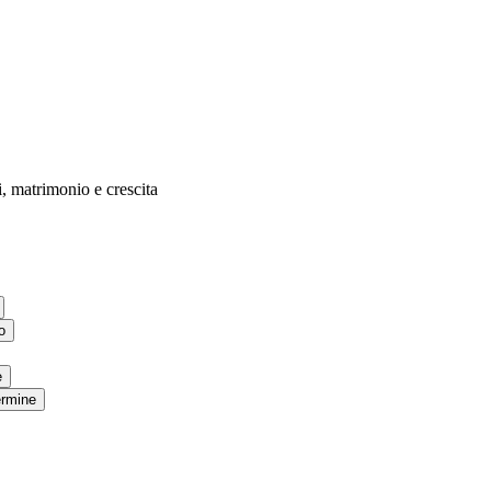
, matrimonio e crescita
o
e
ermine