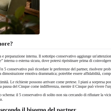
more?
 e preparazione interna. Il sottotipo conservativo aggiunge un'attenzione p
interna o esterna sicura, dove potersi ripristinare prima di coinvolgers
n 5 conservativo può ricordare le preferenze del partner, risolvere prob
 dimostrazione emotiva drammatica; potrebbe essere affidabilità, compe
l'intimità. Le richieste possono arrivare come pretese. I piani a sorpres
 la pausa del Cinque come indifferenza, mentre il Cinque può vivere l'u
hema: il 5 conservativo di solito non sta cercando di rifiutare la vici
a.
 secondo il bisogno del partner