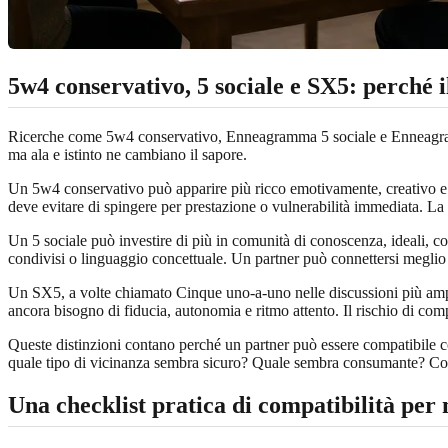
5w4 conservativo, 5 sociale e SX5: perché i
Ricerche come 5w4 conservativo, Enneagramma 5 sociale e Enneagramma 
ma ala e istinto ne cambiano il sapore.
Un 5w4 conservativo può apparire più ricco emotivamente, creativo e p
deve evitare di spingere per prestazione o vulnerabilità immediata. La 
Un 5 sociale può investire di più in comunità di conoscenza, ideali, com
condivisi o linguaggio concettuale. Un partner può connettersi meglio 
Un SX5, a volte chiamato Cinque uno-a-uno nelle discussioni più amp
ancora bisogno di fiducia, autonomia e ritmo attento. Il rischio di com
Queste distinzioni contano perché un partner può essere compatibile co
quale tipo di vicinanza sembra sicuro? Quale sembra consumante? Cos
Una checklist pratica di compatibilità per