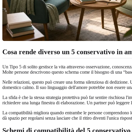
Cosa rende diverso un 5 conservativo in a
Un Tipo 5 di solito gestisce la vita attraverso osservazione, conoscenza
Molte persone descrivono questo schema come il bisogno di una “base” 
Nelle relazioni, questo può creare una forma silenziosa di dedizione. U
domestico calmo. Il suo linguaggio dell'amore potrebbe non essere una
La sfida è che la stessa strategia protettiva può far sentire rischiosa 
richiedere una lunga finestra di elaborazione. Un partner può leggere
La compatibilità migliora quando entrambe le persone comprendono lo sc
dà spazio per regolarsi senza lasciare che il ritiro diventi l'unica rispost
Schemi di compatibilità del 5 conservativo