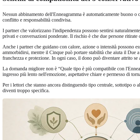
Nessun abbinamento dell'Enneagramma è automaticamente buono o catti
conflitto e responsabilità condivisa.
I partner che valorizzano l'indipendenza possono sentirsi naturalmente 
privati e conversazioni ponderate. Il rischio è che due persone ritirate 
Anche i partner che guidano con calore, azione o intensità possono ess
ammorbidirsi, mentre il Cinque può portare stabilità che aiuta il Due a
franchezza e protezione. In ogni caso, il dono può diventare attrito se
La domanda migliore non è “Quale tipo è più compatibile con l'Ennea
ingresso più lento nell'emozione, aspettative chiare e permesso di tor
Per i lettori che stanno ancora distinguendo tipo centrale, sottotipo o a
diventi troppo specifica.