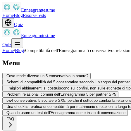
Enneagramtest.me
Home
Blog
Risorse
Tests
Quiz
Enneagramtest.me
Quiz
Home
/
Blog
/
Compatibilità dell'Enneagramma 5 conservativo: relazioni
Menu
Cosa rende diverso un 5 conservativo in amore?
Schemi di compatibilità del 5 conservativo secondo il bisogno del partner
I migliori abbinamenti si costruiscono sui confini, non sulle etichette di tip
Problemi relazionali comuni dell'Enneagramma 5 per partner SP5
5w4 conservativo, 5 sociale e SX5: perché il sottotipo cambia la relazion
Una checklist pratica di compatibilità per matrimonio e relazioni a lungo t
Quando usare un test dell'Enneagramma come inizio di conversazione
FAQ