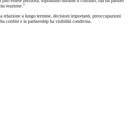
 può essere preziosa, soprattutto durante il conflitto, ma un partner
mia reazione.”
relazione a lungo termine, decisioni importanti, preoccupazioni
 confini e la partnership ha visibilità condivisa.