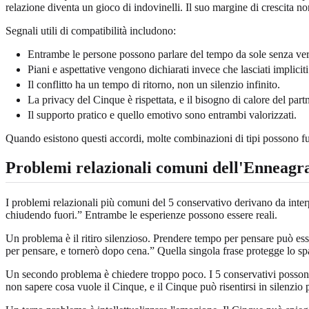
relazione diventa un gioco di indovinelli. Il suo margine di crescita no
Segnali utili di compatibilità includono:
Entrambe le persone possono parlare del tempo da sole senza ve
Piani e aspettative vengono dichiarati invece che lasciati impliciti
Il conflitto ha un tempo di ritorno, non un silenzio infinito.
La privacy del Cinque è rispettata, e il bisogno di calore del partn
Il supporto pratico e quello emotivo sono entrambi valorizzati.
Quando esistono questi accordi, molte combinazioni di tipi possono fu
Problemi relazionali comuni dell'Enneag
I problemi relazionali più comuni del 5 conservativo derivano da inter
chiudendo fuori.” Entrambe le esperienze possono essere reali.
Un problema è il ritiro silenzioso. Prendere tempo per pensare può es
per pensare, e tornerò dopo cena.” Quella singola frase protegge lo spa
Un secondo problema è chiedere troppo poco. I 5 conservativi possono 
non sapere cosa vuole il Cinque, e il Cinque può risentirsi in silenzio