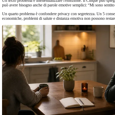
Un terzo problema è intellettualizzare l'emozione. Il Cinque può spiega
può avere bisogno anche di parole emotive semplici: “Mi sono sentito 
Un quarto problema è confondere privacy con segretezza. Un 5 conser
economiche, problemi di salute e distanza emotiva non possono restare 