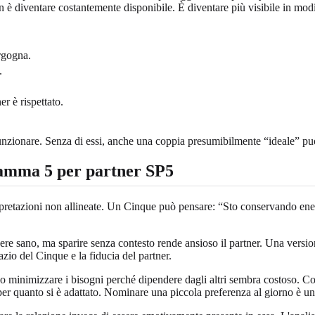
n è diventare costantemente disponibile. È diventare più visibile in modi 
rgogna.
.
er è rispettato.
nzionare. Senza di essi, anche una coppia presumibilmente “ideale” può 
ramma 5 per partner SP5
pretazioni non allineate. Un Cinque può pensare: “Sto conservando energia
sere sano, ma sparire senza contesto rende ansioso il partner. Una versi
zio del Cinque e la fiducia del partner.
minimizzare i bisogni perché dipendere dagli altri sembra costoso. Con
 per quanto si è adattato. Nominare una piccola preferenza al giorno è una