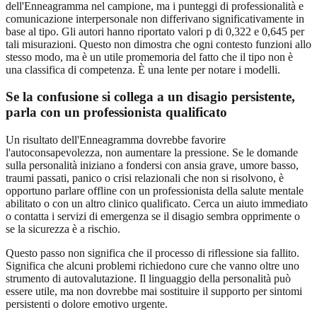
dell'Enneagramma nel campione, ma i punteggi di professionalità e
comunicazione interpersonale non differivano significativamente in
base al tipo. Gli autori hanno riportato valori p di 0,322 e 0,645 per
tali misurazioni. Questo non dimostra che ogni contesto funzioni allo
stesso modo, ma è un utile promemoria del fatto che il tipo non è
una classifica di competenza. È una lente per notare i modelli.
Se la confusione si collega a un disagio persistente,
parla con un professionista qualificato
Un risultato dell'Enneagramma dovrebbe favorire
l'autoconsapevolezza, non aumentare la pressione. Se le domande
sulla personalità iniziano a fondersi con ansia grave, umore basso,
traumi passati, panico o crisi relazionali che non si risolvono, è
opportuno parlare offline con un professionista della salute mentale
abilitato o con un altro clinico qualificato. Cerca un aiuto immediato
o contatta i servizi di emergenza se il disagio sembra opprimente o
se la sicurezza è a rischio.
Questo passo non significa che il processo di riflessione sia fallito.
Significa che alcuni problemi richiedono cure che vanno oltre uno
strumento di autovalutazione. Il linguaggio della personalità può
essere utile, ma non dovrebbe mai sostituire il supporto per sintomi
persistenti o dolore emotivo urgente.